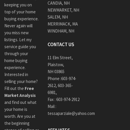
CANDIA, NH
keeping you on
NEWMARKET, NH
top of your home
SALEM, NH
buying experience.
MERRIMACK, MA
Never again will
WINDHAM, NH
you miss new
listings. Let my
CONTACT US
service guide you
through your
11 Elm Street,
home buying
Plaistow,
experience.
NH 03865
Interested in
Phone :
603-974-
selling your home?
2612
,
603-365-
Fill out the
Free
6981,
Market Analysis
Fax : 603-974-2912
and find out what
Mail :
your home is
tessaparziale@yahoo.com
worth. Are you at
the beginning