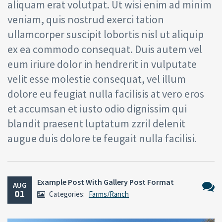
aliquam erat volutpat. Ut wisi enim ad minim
veniam, quis nostrud exerci tation
ullamcorper suscipit lobortis nisl ut aliquip
ex ea commodo consequat. Duis autem vel
eum iriure dolor in hendrerit in vulputate
velit esse molestie consequat, vel illum
dolore eu feugiat nulla facilisis at vero eros
et accumsan et iusto odio dignissim qui
blandit praesent luptatum zzril delenit
augue duis dolore te feugait nulla facilisi.
Example Post With Gallery Post Format
AUG
01
Categories:
Farms/Ranch
No
Comm