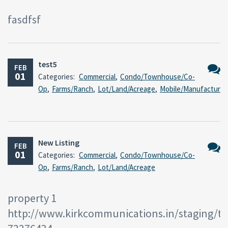
fasdfsf
test5
FEB
01
Categories:
Commercial
,
Condo/Townhouse/Co-
No
Op
,
Farms/Ranch
,
Lot/Land/Acreage
,
Mobile/Manufacture
Comm
New Listing
FEB
01
Categories:
Commercial
,
Condo/Townhouse/Co-
No
Op
,
Farms/Ranch
,
Lot/Land/Acreage
Comm
property 1
http://www.kirkcommunications.in/staging/te