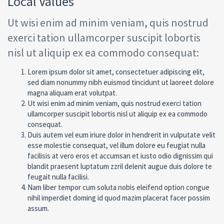
Local Values
Ut wisi enim ad minim veniam, quis nostrud
exerci tation ullamcorper suscipit lobortis
nisl ut aliquip ex ea commodo consequat:
Lorem ipsum dolor sit amet, consectetuer adipiscing elit,
sed diam nonummy nibh euismod tincidunt ut laoreet dolore
magna aliquam erat volutpat.
Ut wisi enim ad minim veniam, quis nostrud exerci tation
ullamcorper suscipit lobortis nisl ut aliquip ex ea commodo
consequat.
Duis autem vel eum iriure dolor in hendrerit in vulputate velit
esse molestie consequat, vel illum dolore eu feugiat nulla
facilisis at vero eros et accumsan et iusto odio dignissim qui
blandit praesent luptatum zzril delenit augue duis dolore te
feugait nulla facilisi.
Nam liber tempor cum soluta nobis eleifend option congue
nihil imperdiet doming id quod mazim placerat facer possim
assum.