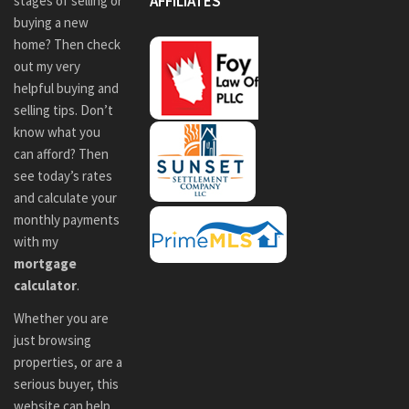
AFFILIATES
stages of selling or
buying a new
home? Then check
out my very
helpful buying and
selling tips. Don’t
know what you
can afford? Then
see today’s rates
and calculate your
monthly payments
with my
mortgage
calculator
.
Whether you are
just browsing
properties, or are a
serious buyer, this
website can help