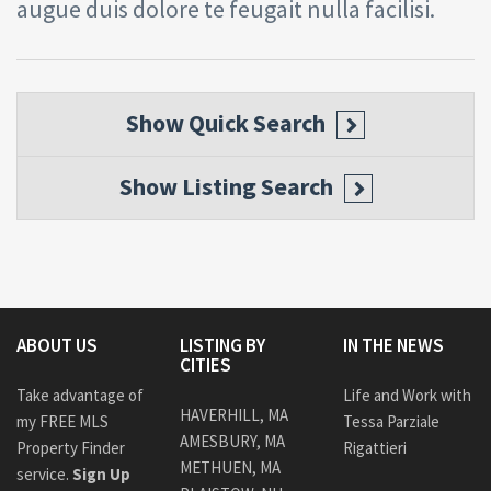
augue duis dolore te feugait nulla facilisi.
Show
Quick Search
Show
Listing Search
ABOUT US
LISTING BY
IN THE NEWS
CITIES
Take advantage of
Life and Work with
HAVERHILL, MA
my FREE MLS
Tessa Parziale
AMESBURY, MA
Property Finder
Rigattieri
METHUEN, MA
service.
Sign Up