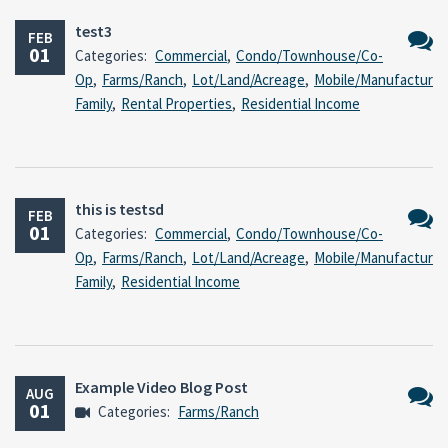
test3
FEB
01
Categories:
Commercial
,
Condo/Townhouse/Co-
No
Op
,
Farms/Ranch
,
Lot/Land/Acreage
,
Mobile/Manufacture
Comm
Family
,
Rental Properties
,
Residential Income
this is testsd
FEB
01
Categories:
Commercial
,
Condo/Townhouse/Co-
No
Op
,
Farms/Ranch
,
Lot/Land/Acreage
,
Mobile/Manufacture
Comm
Family
,
Residential Income
Example Video Blog Post
AUG
01
Categories:
Farms/Ranch
No