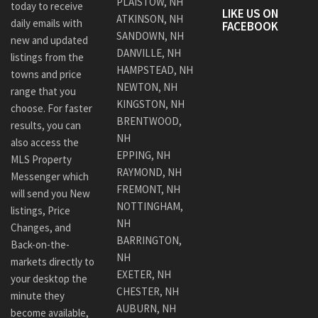
PLAISTOW, NH
today to receive
LIKE US ON
ATKINSON, NH
daily emails with
FACEBOOK
SANDOWN, NH
new and updated
DANVILLE, NH
listings from the
HAMPSTEAD, NH
towns and price
NEWTON, NH
range that you
KINGSTON, NH
choose. For faster
BRENTWOOD,
results, you can
NH
also access the
EPPING, NH
MLS Property
RAYMOND, NH
Messenger which
FREMONT, NH
will send you New
NOTTINGHAM,
listings, Price
NH
Changes, and
BARRINGTON,
Back-on-the-
NH
markets directly to
EXETER, NH
your desktop the
CHESTER, NH
minute they
AUBURN, NH
become available,