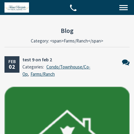
Blog
Category: <span>Farms/Ranch</span>
test 9 on feb 2
FEB
02
Categories:
Condo/Townhouse/Co-
No
Op
,
Farms/Ranch
Comm