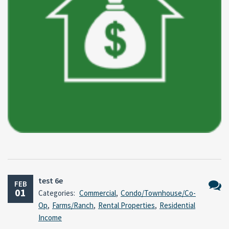
test 6e
FEB
01
Categories:
Commercial
,
Condo/Townhouse/Co-
No
Op
,
Farms/Ranch
,
Rental Properties
,
Residential
Comm
Income