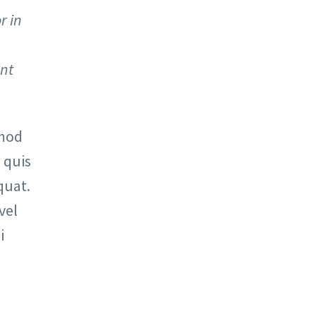
r in
ent
smod
 quis
quat.
vel
i