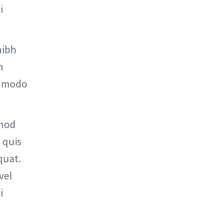
i
nibh
m
commodo
smod
 quis
quat.
vel
i