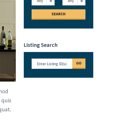
Any
Any
SEARCH
Listing Search
GO
smod
 quis
quat.