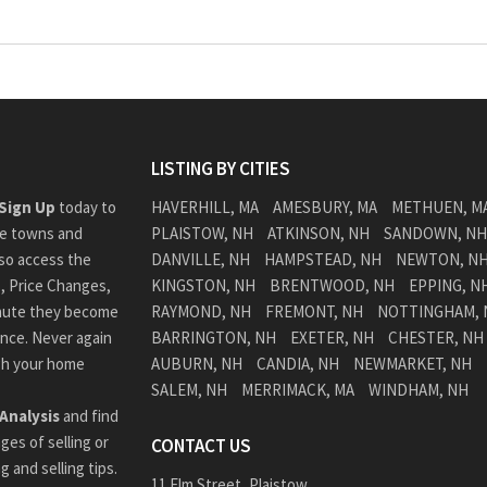
LISTING BY CITIES
Sign Up
today to
HAVERHILL, MA
AMESBURY, MA
METHUEN, M
he towns and
PLAISTOW, NH
ATKINSON, NH
SANDOWN, NH
lso access the
DANVILLE, NH
HAMPSTEAD, NH
NEWTON, N
, Price Changes,
KINGSTON, NH
BRENTWOOD, NH
EPPING, N
inute they become
RAYMOND, NH
FREMONT, NH
NOTTINGHAM, 
ence. Never again
BARRINGTON, NH
EXETER, NH
CHESTER, NH
ugh your home
AUBURN, NH
CANDIA, NH
NEWMARKET, NH
SALEM, NH
MERRIMACK, MA
WINDHAM, NH
Analysis
and find
ges of selling or
CONTACT US
 and selling tips.
11 Elm Street, Plaistow,