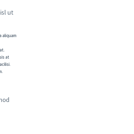
sl ut
a aliquam
at.
sis at
ilisi.
m.
smod