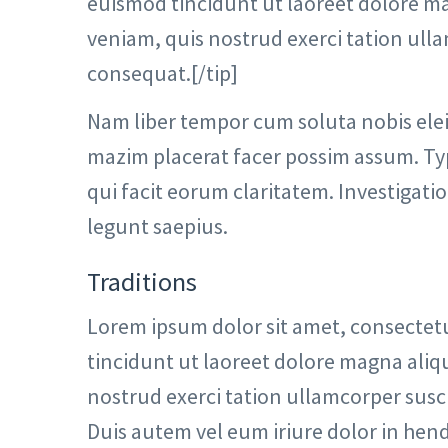
euismod tincidunt ut laoreet dolore ma
veniam, quis nostrud exerci tation ulla
consequat.[/tip]
Nam liber tempor cum soluta nobis ele
mazim placerat facer possim assum. Typi
qui facit eorum claritatem. Investigati
legunt saepius.
Traditions
Lorem ipsum dolor sit amet, consectet
tincidunt ut laoreet dolore magna aliq
nostrud exerci tation ullamcorper susc
Duis autem vel eum iriure dolor in hend