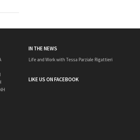
IN THE NEWS
A
Life and Work with Tessa Parziale Rigattieri
H
LIKE US ON FACEBOOK
H
NH