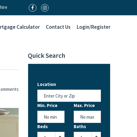
hire
rtgage Calculator
Contact Us
Login/Register
Quick Search
Location
Comments
Min. Price
Max. Price
$
$
Beds
Baths