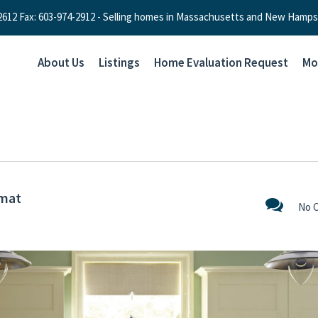
-2612 Fax: 603-974-2912 - Selling homes in Massachusetts and New Hamps
About Us
Listings
Home Evaluation Request
Mo
rmat
No 