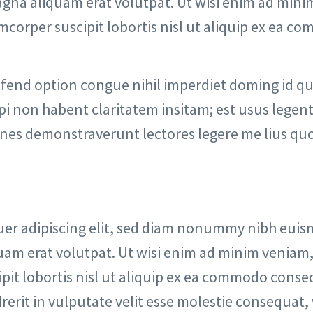
gna aliquam erat volutpat. Ut wisi enim ad mini
mcorper suscipit lobortis nisl ut aliquip ex ea 
ifend option congue nihil imperdiet doming id q
 non habent claritatem insitam; est usus legentis
ones demonstraverunt lectores legere me lius quo
uer adipiscing elit, sed diam nonummy nibh eui
uam erat volutpat. Ut wisi enim ad minim veniam,
ipit lobortis nisl ut aliquip ex ea commodo conse
rerit in vulputate velit esse molestie consequat, 