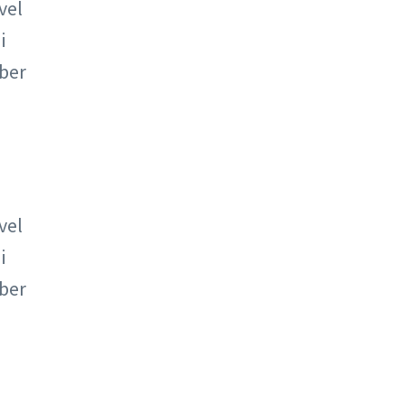
vel
i
iber
vel
i
iber