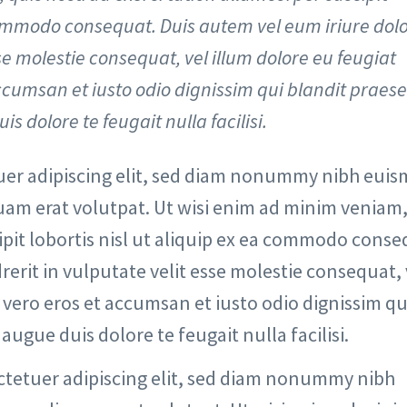
 commodo consequat. Duis autem vel eum iriure dolo
se molestie consequat, vel illum dolore eu feugiat
 accumsan et iusto odio dignissim qui blandit praes
s dolore te feugait nulla facilisi.
uer adipiscing elit, sed diam nonummy nibh eui
uam erat volutpat. Ut wisi enim ad minim veniam,
ipit lobortis nisl ut aliquip ex ea commodo conse
rerit in vulputate velit esse molestie consequat, 
at vero eros et accumsan et iusto odio dignissim qu
augue duis dolore te feugait nulla facilisi.
ctetuer adipiscing elit, sed diam nonummy nibh