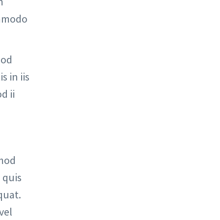
m
commodo
uod
 in iis
d ii
smod
 quis
quat.
vel