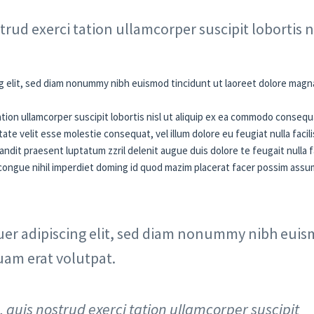
rud exerci tation ullamcorper suscipit lobortis ni
g elit, sed diam nonummy nibh euismod tincidunt ut laoreet dolore magn
ation ullamcorper suscipit lobortis nisl ut aliquip ex ea commodo consequ
ate velit esse molestie consequat, vel illum dolore eu feugiat nulla facili
ndit praesent luptatum zzril delenit augue duis dolore te feugait nulla fac
congue nihil imperdiet doming id quod mazim placerat facer possim assu
uer adipiscing elit, sed diam nonummy nibh eui
uam erat volutpat.
 quis nostrud exerci tation ullamcorper suscipit