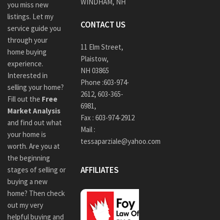
WINDHAM, NH
you miss new
listings. Let my
CONTACT US
service guide you
through your
11 Elm Street,
home buying
Plaistow,
experience.
NH 03865
Interested in
Phone :
603-974-
selling your home?
2612
,
603-365-
Fill out the
Free
6981,
Market Analysis
Fax : 603-974-2912
and find out what
Mail :
your home is
tessaparziale@yahoo.com
worth. Are you at
the beginning
AFFILIATES
stages of selling or
buying a new
home? Then check
out my very
helpful buying and