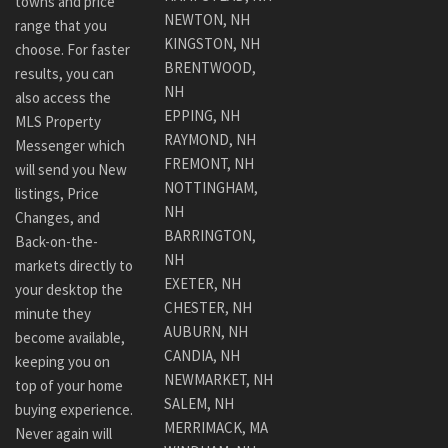
towns and price
NEWTON, NH
range that you
KINGSTON, NH
choose. For faster
BRENTWOOD,
results, you can
NH
also access the
EPPING, NH
MLS Property
RAYMOND, NH
Messenger which
FREMONT, NH
will send you New
NOTTINGHAM,
listings, Price
NH
Changes, and
BARRINGTON,
Back-on-the-
NH
markets directly to
EXETER, NH
your desktop the
CHESTER, NH
minute they
AUBURN, NH
become available,
CANDIA, NH
keeping you on
NEWMARKET, NH
top of your home
SALEM, NH
buying experience.
MERRIMACK, MA
Never again will