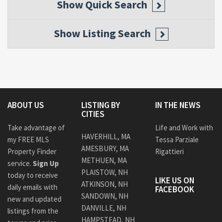
Show
Quick Search
Show
Listing Search
ABOUT US
LISTING BY
IN THE NEWS
CITIES
Take advantage of
Life and Work with
HAVERHILL, MA
my FREE MLS
Tessa Parziale
AMESBURY, MA
Property Finder
Rigattieri
METHUEN, MA
service.
Sign Up
PLAISTOW, NH
today to receive
LIKE US ON
ATKINSON, NH
daily emails with
FACEBOOK
SANDOWN, NH
new and updated
DANVILLE, NH
listings from the
HAMPSTEAD, NH